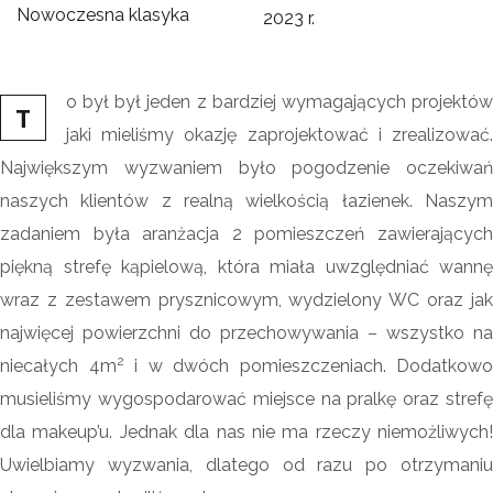
Nowoczesna klasyka
2023 r.
o był był jeden z bardziej wymagających projektów
T
jaki mieliśmy okazję zaprojektować i zrealizować.
Największym wyzwaniem było pogodzenie oczekiwań
naszych klientów z realną wielkością łazienek. Naszym
zadaniem była aranżacja 2 pomieszczeń zawierających
piękną strefę kąpielową, która miała uwzględniać wannę
wraz z zestawem prysznicowym, wydzielony WC oraz jak
najwięcej powierzchni do przechowywania – wszystko na
2
niecałych 4m
i w dwóch pomieszczeniach. Dodatkowo
musieliśmy wygospodarować miejsce na pralkę oraz strefę
dla makeup’u. Jednak dla nas nie ma rzeczy niemożliwych!
Uwielbiamy wyzwania, dlatego od razu po otrzymaniu