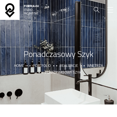
Ponadczasowy Szyk
HOME
PORTFOLIO
REALIZACJE
WNĘTRZA
PONADCZASOWY SZYK