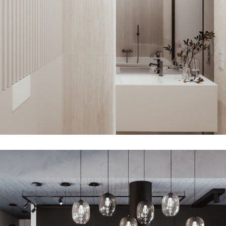
Beżowy Minimalizm w Łazience we
Wrocławiu
REALIZACJE
WNĘTRZA