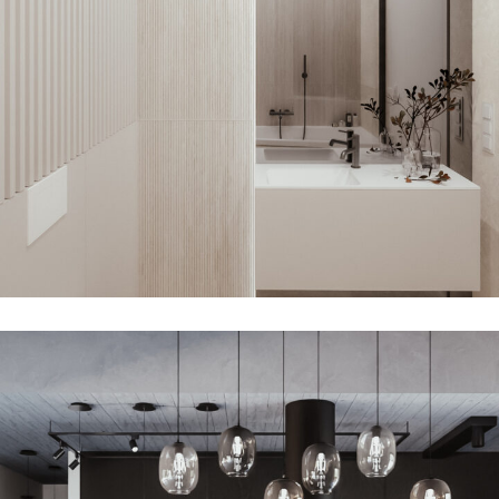
Beżowy Minimalizm w Łazience we
Wrocławiu
REALIZACJE
WNĘTRZA